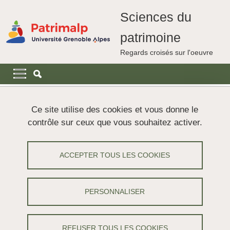
Aller au contenu principal
Gestion des cookies
Sciences du
patrimoine
Regards croisés sur l'oeuvre
Navigation principale
Navigation principale mobile
Fil d'Ariane
Accueil
Projets
Projets achevés
Histoire et trajectoires
Ce site utilise des cookies et vous donne le
contrôle sur ceux que vous souhaitez activer.
WP3 - Histoire, vie et trajectoires des
artefacts
ACCEPTER TOUS LES COOKIES
Partager sur Facebook
Partager sur LinkedIn
Imprimer
Partager
PERSONNALISER
Partager l'URL de cette page
Ecrire l'histoire des artefacts
REFUSER TOUS LES COOKIES