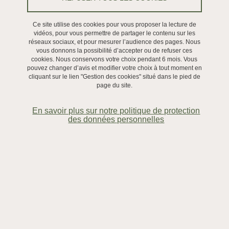
Les sciences humaines, en particulier l'histoire et l'histoire de l'art,
Ce site utilise des cookies pour vous proposer la lecture de
ont pour objectif d’écrire l'histoire des artefacts en procédant à une
vidéos, pour vous permettre de partager le contenu sur les
fine observation de l’objet et à l’étude de sa mise en contexte.
réseaux sociaux, et pour mesurer l’audience des pages. Nous
vous donnons la possibilité d’accepter ou de refuser ces
Pour les périodes anciennes, les difficultés à surmonter
cookies. Nous conservons votre choix pendant 6 mois. Vous
concernent la faible quantité d'objets conservés, leur détérioration
pouvez changer d’avis et modifier votre choix à tout moment en
cliquant sur le lien "Gestion des cookies" situé dans le pied de
et leur altération dans le temps, leur déplacement, leur
page du site.
démembrement volontaire ou accidentel, leur réutilisation pour
d'autres usages ou fonctions. De plus, l’examen formel et
En savoir plus sur notre politique de protection
stylistique des artefacts exige une grande prudence avant de tirer
des données personnelles
des conclusions. Toutefois, cette difficulté peut être surmontée par
l'étude des sources anciennes relatives aux artefacts, lesquelles
lorsqu'elles existent, en dehors de deux ou trois textes célèbres,
sont difficiles d'accès, souvent dispersées dans une pléthore de
documents (inventaires après décès, archives notariales, comptes
princiers, littérature épistolaire, etc.). Enfin, faire revivre l'objet
dans l'environnement dans lequel il a été créé nécessite une
élaboration lente qui ne suit pas toujours le rythme des sciences