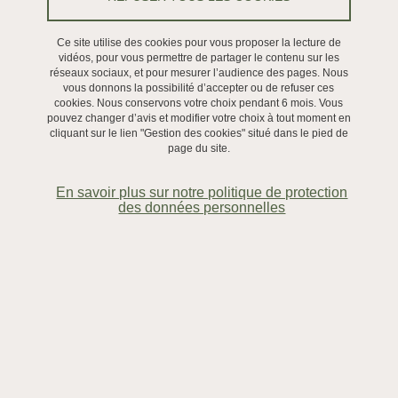
Profil de poste
Ce site utilise des cookies pour vous proposer la lecture de
vidéos, pour vous permettre de partager le contenu sur les
réseaux sociaux, et pour mesurer l’audience des pages. Nous
vous donnons la possibilité d’accepter ou de refuser ces
cookies. Nous conservons votre choix pendant 6 mois. Vous
Téléchargement
pouvez changer d’avis et modifier votre choix à tout moment en
cliquant sur le lien "Gestion des cookies" situé dans le pied de
page du site.
CDP Patrimalp - Job offer - Research Engineer in Computer
Graphics.pdf
(PDF, 313.59 Ko)
En savoir plus sur notre politique de protection
des données personnelles
Partager sur Facebook
Partager sur LinkedIn
Imprimer
Partager
Partager l'URL de cette page