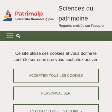
Aller au contenu principal
Gestion des cookies
Sciences du
patrimoine
Regards croisés sur l'oeuvre
Navigation principale
Navigation principale mobile
Fil d'Ariane
Accueil
Recrutement
Offres
Ce site utilise des cookies et vous donne le
Research Engineer in Computer Graphics
contrôle sur ceux que vous souhaitez activer.
Research Engineer in Computer
ACCEPTER TOUS LES COOKIES
Graphics
Partager sur Facebook
Partager sur LinkedIn
PERSONNALISER
Imprimer
Partager
Partager l'URL de cette page
REFUSER TOUS LES COOKIES