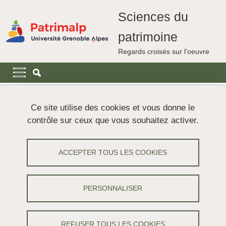
Aller au contenu principal
Gestion des cookies
Sciences du
patrimoine
Regards croisés sur l'oeuvre
Navigation principale
Navigation principale mobile
Fil d'Ariane
Accueil
Actualités
Ce site utilise des cookies et vous donne le
contrôle sur ceux que vous souhaitez activer.
Soutenance de thèse d'Aurélie Chassin
de Kergommeaux
ACCEPTER TOUS LES COOKIES
Partager sur Facebook
Partager sur LinkedIn
Imprimer
Partager
PERSONNALISER
Partager l'URL de cette page
Soutenance
/
Patrimoine,
Recherche,
Valorisation
REFUSER TOUS LES COOKIES