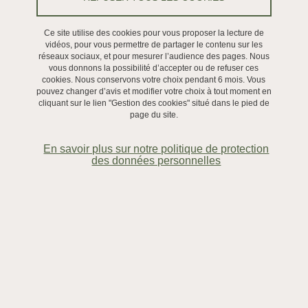
Le 5 septembre 2024
Ce site utilise des cookies pour vous proposer la lecture de
vidéos, pour vous permettre de partager le contenu sur les
réseaux sociaux, et pour mesurer l’audience des pages. Nous
vous donnons la possibilité d’accepter ou de refuser ces
cookies. Nous conservons votre choix pendant 6 mois. Vous
Trajectoires des matières premières minérales : genèse,
pouvez changer d’avis et modifier votre choix à tout moment en
sélection, utilisation et altération.
cliquant sur le lien "Gestion des cookies" situé dans le pied de
Application aux roches riches en oxy(hydroxy)des de fer
page du site.
colorantes de sites du Paléolithique récent du bassin
En savoir plus sur notre politique de protection
versant de l’Yonne
des données personnelles
Les
matières colorantes riches en oxy(hydroxy)des de fer
sont
fréquemment trouvées dans des contextes archéologiques,
particulièrement du
Paléolithique récent
et ce en relation avec un
vaste éventail de pratiques (peintures, activités). L’étude de ces
matières, en combinaison avec d’autres matières minérales,
permet d’examiner les
relations entre différents lieux
fréquentés
par les groupes humains, notamment les gisements