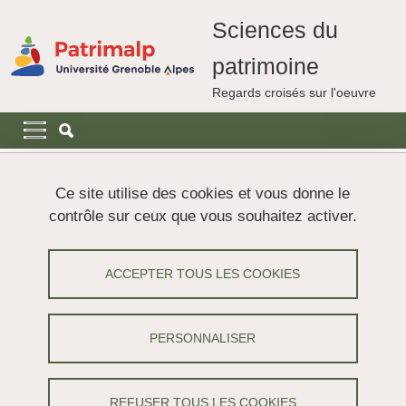
Aller au contenu principal
Gestion des cookies
Sciences du
patrimoine
Regards croisés sur l'oeuvre
Navigation principale
Navigation principale mobile
Fil d'Ariane
Accueil
Actualités
Ce site utilise des cookies et vous donne le
contrôle sur ceux que vous souhaitez activer.
MobiDiff : un nouvel instrument mobile
pour des analyses non invasives
ACCEPTER TOUS LES COOKIES
d’objets et œuvres du patrimoine
culturel
PERSONNALISER
Partager sur Facebook
Partager sur LinkedIn
Imprimer
Partager
Partager l'URL de cette page
REFUSER TOUS LES COOKIES