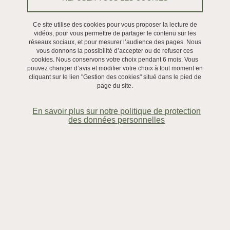
Ce site utilise des cookies pour vous proposer la lecture de
Culture scientifique
vidéos, pour vous permettre de partager le contenu sur les
réseaux sociaux, et pour mesurer l’audience des pages. Nous
vous donnons la possibilité d’accepter ou de refuser ces
Le 18 mai 2021
Dans le cadre du CDP PATRIMALP, la construction d’un instrument
cookies. Nous conservons votre choix pendant 6 mois. Vous
pouvez changer d’avis et modifier votre choix à tout moment en
mobile, MobiDiff, permettant de réaliser des mesures non
cliquant sur le lien "Gestion des cookies" situé dans le pied de
invasives de diffraction et de fluorescence des rayons X en un
page du site.
même point, est maintenant terminée. Cet instrument a été conçu
et réalisé par le pôle technologique X’Press (conception : Alain
En savoir plus sur notre politique de protection
des données personnelles
Prat, réalisation : Alain Prat, Olivier Leynaud, Rémi Bruyère, Nils
Blanc-pôle CRG) et l’équipe MRS de l’Institut Néel (CNRS-UGA),
en étroite collaboration avec le LAMS (CNRS – Sorbonne
Université , déjà auteur d’un premier prototype : DiffiX [1, 2]). Il
comporte deux sources de rayons X (tubes avec anode de cuivre
et de palladium) et trois détecteurs permettant de collecter à la fois
les rayons X diffractés (détecteurs 2D et linéaire) et de
fluorescence. La collecte des données de diffraction exigeant de
respecter des critères géométriques stricts (géométrie fixe entre la